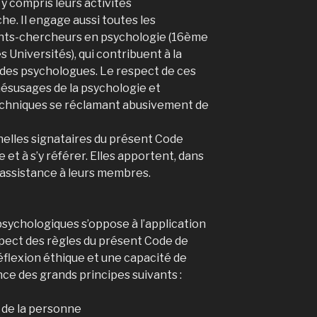
 y compris leurs activités
e. Il engage aussi toutes les
ants-chercheurs en psychologie (16ème
 Universités), qui contribuent à la
e des psychologues. Le respect de ces
mésusages de la psychologie et
techniques se réclamant abusivement de
elles signataires du présent Code
e et à s’y référer. Elles apportent, dans
 assistance à leurs membres.
psychologiques s’oppose à l’application
pect des règles du présent Code de
flexion éthique et une capacité de
ce des grands principes suivants :
s de la personne