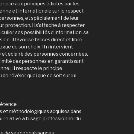
rcice aux principes édictés par les
enne et internationale sur le respect
personnes, et spécialement de leur
eur protection. Il s’attache à respecter
iculier ses possibilités d’information, sa
on. Il favorise l’accès direct et libre
gue de son choix. Il n’intervient
e et éclairé des personnes concernées.
’intimité des personnes en garantissant
nnel. Il respecte le principe
de révéler quoi que ce soit sur lui-
étence :
s et méthodologiques acquises dans
oi relative à l’usage professionnel du
ère de ses connaissances ;