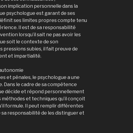
son implication personnelle dans la
ue psychologue est garant de ses
l définit ses limites propres compte tenu
rience. Il est de sa responsabilité
ention lorsqu’il sait ne pas avoir les
e soit le contexte de son
 pressions subies, il fait preuve de
t et impartialité.
t autonomie
les et pénales, le psychologue a une
e. Dans le cadre de sa compétence
gue décide et répond personnellement
es méthodes et techniques qu’il conçoit
il formule. Il peut remplir différentes
e sa responsabilité de les distinguer et