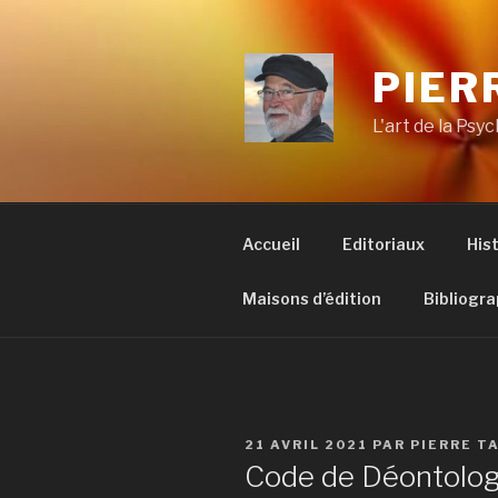
Aller
au
contenu
PIER
principal
L'art de la Psyc
Accueil
Editoriaux
His
Maisons d’édition
Bibliogra
PUBLIÉ
21 AVRIL 2021
PAR
PIERRE T
LE
Code de Déontolog